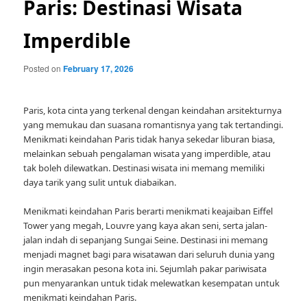
Paris: Destinasi Wisata
Imperdible
Posted on
February 17, 2026
Paris, kota cinta yang terkenal dengan keindahan arsitekturnya
yang memukau dan suasana romantisnya yang tak tertandingi.
Menikmati keindahan Paris tidak hanya sekedar liburan biasa,
melainkan sebuah pengalaman wisata yang imperdible, atau
tak boleh dilewatkan. Destinasi wisata ini memang memiliki
daya tarik yang sulit untuk diabaikan.
Menikmati keindahan Paris berarti menikmati keajaiban Eiffel
Tower yang megah, Louvre yang kaya akan seni, serta jalan-
jalan indah di sepanjang Sungai Seine. Destinasi ini memang
menjadi magnet bagi para wisatawan dari seluruh dunia yang
ingin merasakan pesona kota ini. Sejumlah pakar pariwisata
pun menyarankan untuk tidak melewatkan kesempatan untuk
menikmati keindahan Paris.