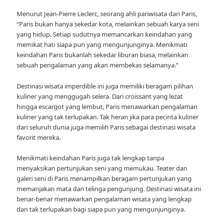
Menurut Jean-Pierre Leclerc, seorang ahli pariwisata dari Paris,
“Paris bukan hanya sekedar kota, melainkan sebuah karya seni
yang hidup. Setiap sudutnya memancarkan keindahan yang
memikat hati siapa pun yang mengunjunginya. Menikmati
keindahan Paris bukanlah sekedar liburan biasa, melainkan
sebuah pengalaman yang akan membekas selamanya.”
Destinasi wisata imperdible ini juga memiliki beragam pilihan
kuliner yang menggugah selera. Dari croissant yang lezat
hingga escargot yang lembut, Paris menawarkan pengalaman
kuliner yang tak terlupakan. Tak heran jika para pecinta kuliner
dari seluruh dunia juga memilih Paris sebagai destinasi wisata
favorit mereka.
Menikmati keindahan Paris juga tak lengkap tanpa
menyaksikan pertunjukan seni yang memukau. Teater dan
galeri seni di Paris menampilkan beragam pertunjukan yang
memanjakan mata dan telinga pengunjung. Destinasi wisata ini
benar-benar menawarkan pengalaman wisata yang lengkap
dan tak terlupakan bagi siapa pun yang mengunjunginya.