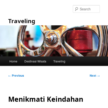
Skip
to
Sear
primary
content
Traveling
Main
Home
Destinasi Wisata
Traveling
menu
Post
←
Previous
Next
→
navigation
Menikmati Keindahan