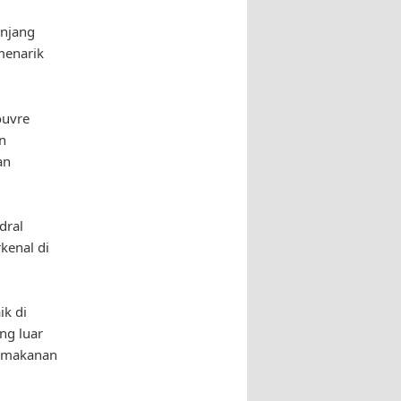
anjang
menarik
ouvre
n
an
dral
kenal di
ik di
ng luar
a makanan