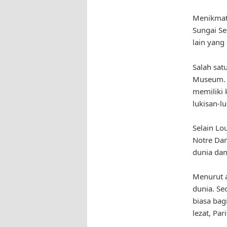
Menikmati
Sungai Se
lain yang
Salah sat
Museum. 
memiliki 
lukisan-l
Selain Lo
Notre Dam
dunia dan
Menurut a
dunia. Se
biasa bag
lezat, Pa