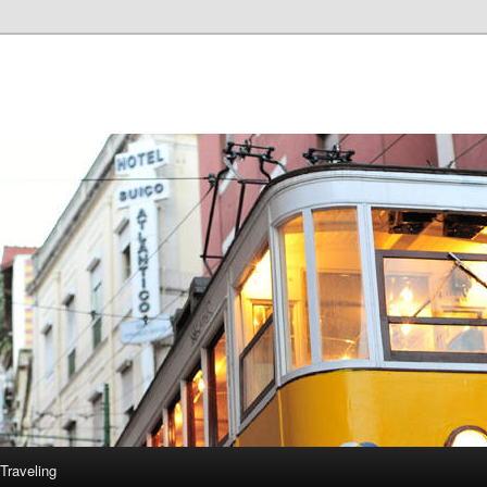
Traveling