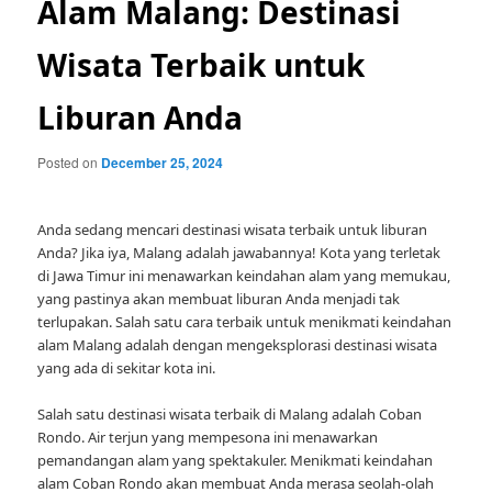
Alam Malang: Destinasi
Wisata Terbaik untuk
Liburan Anda
Posted on
December 25, 2024
Anda sedang mencari destinasi wisata terbaik untuk liburan
Anda? Jika iya, Malang adalah jawabannya! Kota yang terletak
di Jawa Timur ini menawarkan keindahan alam yang memukau,
yang pastinya akan membuat liburan Anda menjadi tak
terlupakan. Salah satu cara terbaik untuk menikmati keindahan
alam Malang adalah dengan mengeksplorasi destinasi wisata
yang ada di sekitar kota ini.
Salah satu destinasi wisata terbaik di Malang adalah Coban
Rondo. Air terjun yang mempesona ini menawarkan
pemandangan alam yang spektakuler. Menikmati keindahan
alam Coban Rondo akan membuat Anda merasa seolah-olah