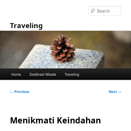
Skip
to
Sear
primary
content
Traveling
Main
Home
Destinasi Wisata
Traveling
menu
Post
←
Previous
Next
→
navigation
Menikmati Keindahan