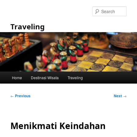
Skip
to
Sear
primary
content
Traveling
Main
Home
Destinasi Wisata
Traveling
menu
Post
←
Previous
Next
→
navigation
Menikmati Keindahan