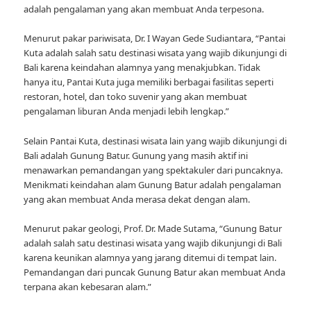
adalah pengalaman yang akan membuat Anda terpesona.
Menurut pakar pariwisata, Dr. I Wayan Gede Sudiantara, “Pantai
Kuta adalah salah satu destinasi wisata yang wajib dikunjungi di
Bali karena keindahan alamnya yang menakjubkan. Tidak
hanya itu, Pantai Kuta juga memiliki berbagai fasilitas seperti
restoran, hotel, dan toko suvenir yang akan membuat
pengalaman liburan Anda menjadi lebih lengkap.”
Selain Pantai Kuta, destinasi wisata lain yang wajib dikunjungi di
Bali adalah Gunung Batur. Gunung yang masih aktif ini
menawarkan pemandangan yang spektakuler dari puncaknya.
Menikmati keindahan alam Gunung Batur adalah pengalaman
yang akan membuat Anda merasa dekat dengan alam.
Menurut pakar geologi, Prof. Dr. Made Sutama, “Gunung Batur
adalah salah satu destinasi wisata yang wajib dikunjungi di Bali
karena keunikan alamnya yang jarang ditemui di tempat lain.
Pemandangan dari puncak Gunung Batur akan membuat Anda
terpana akan kebesaran alam.”