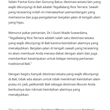
Selain Pantai Kuta dan Gunung Batur, destinasi wisata lain yang
wajib dikunjungi di Bali adalah Tegallalang Rice Terrace. Sawah
yang terasering indah ini menawarkan pemandangan yang
memesona dan juga pengalaman berjalan-jalan di tengah alam
yang hijau.
Menurut pakar pertanian, Dr. I Gusti Made Suwardana,
“Tegallalang Rice Terrace adalah salah satu destinasi wisata
yang wajib dikunjungi di Bali karena keindahan alamnya yang
menakjubkan. Berjalan-jalan di tengah sawah yang terasering
ini akan membuat Anda merasa dekat dengan alam dan juga
memberikan kesempatan untuk belajar tentang pertanian
tradisional Bali.”
Dengan begitu banyak destinasi wisata yang wajib dikunjungi
di Bali, tidak ada alasan untuk tidak menikmati keindahan alam
pulau ini. Jadi, jadikanlah Bali sebagai destinasi liburan Anda
berikutnya dan nikmati keindahan alamnya yang
menakjubkan.
This entry was posted in
Destinasi Wisata
and tagged
destinasi