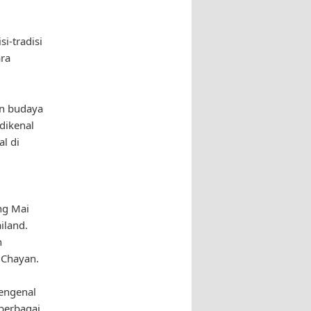
i
i-tradisi
ra
an budaya
 dikenal
al di
ng Mai
iland.
n
 Chayan.
mengenal
berbagai