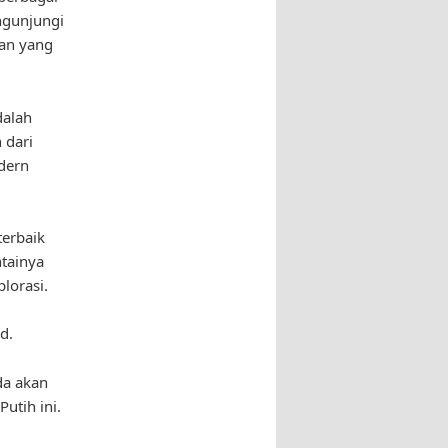
engunjungi
ran yang
dalah
 dari
dern
terbaik
tainya
lorasi.
d.
da akan
utih ini.