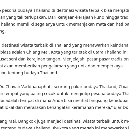
 pesona budaya Thailand di destinasi wisata terbaik bisa menjad
n yang tak terlupakan. Dari kerajaan-kerajaan kuno hingga tradis
hailand memiliki segalanya untuk memanjakan mata dan hati pa
ng.
u destinasi wisata terbaik di Thailand yang menawarkan keindah
biasa adalah Chiang Mai. Kota yang terletak di utara Thailand ini
usat seni dan kerajinan tangan. Menjelajahi pasar-pasar tradision
ai akan memberikan pengalaman yang unik dan memperkaya
an tentang budaya Thailand.
r. Chayan Vaddhanaphuti, seorang pakar budaya Thailand, Chia
 tempat yang paling cocok untuk mengintip pesona budaya Tha
ai adalah tempat di mana Anda bisa melihat langsung kehidupa
t lokal dan merasakan kehangatan keramahan mereka,” ujar Dr.
iang Mai, Bangkok juga menjadi destinasi wisata terbaik untuk 
h tentang budaya Thailand. Ibukota yang megah ini menawarkan 