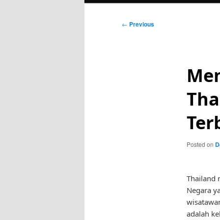
Post
←
Previous
navigation
Men
Tha
Ter
Posted on
D
Thailand 
Negara ya
wisatawan
adalah k