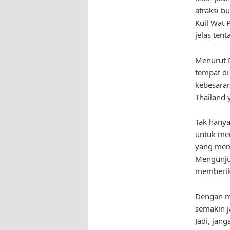
atraksi b
Kuil Wat 
jelas ten
Menurut P
tempat di
kebesaran
Thailand 
Tak hanya
untuk men
yang memu
Mengunjun
memberik
Dengan me
semakin j
Jadi, jan