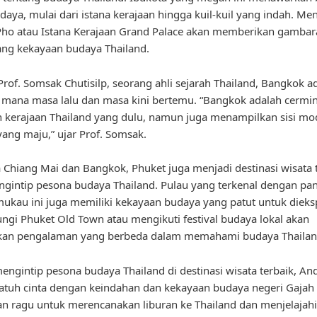
udaya, mulai dari istana kerajaan hingga kuil-kuil yang indah. M
Pho atau Istana Kerajaan Grand Palace akan memberikan gamba
tang kekayaan budaya Thailand.
rof. Somsak Chutisilp, seorang ahli sejarah Thailand, Bangkok a
 mana masa lalu dan masa kini bertemu. “Bangkok adalah cermin
 kerajaan Thailand yang dulu, namun juga menampilkan sisi mo
yang maju,” ujar Prof. Somsak.
 Chiang Mai dan Bangkok, Phuket juga menjadi destinasi wisata 
gintip pesona budaya Thailand. Pulau yang terkenal dengan pan
kau ini juga memiliki kekayaan budaya yang patut untuk dieksp
gi Phuket Old Town atau mengikuti festival budaya lokal akan
an pengalaman yang berbeda dalam memahami budaya Thailan
ngintip pesona budaya Thailand di destinasi wisata terbaik, An
atuh cinta dengan keindahan dan kekayaan budaya negeri Gajah P
gan ragu untuk merencanakan liburan ke Thailand dan menjelajahi