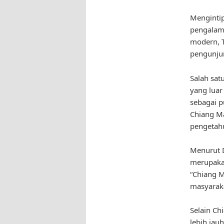
Mengintip
pengalama
modern, T
pengunju
Salah sat
yang luar 
sebagai p
Chiang M
pengetahu
Menurut D
merupakan
“Chiang M
masyaraka
Selain Ch
lebih jau