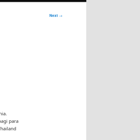
Next
→
nia.
agi para
Thailand