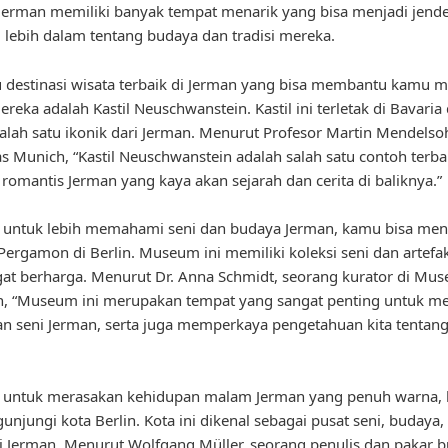
 Jerman memiliki banyak tempat menarik yang bisa menjadi jende
lebih dalam tentang budaya dan tradisi mereka.
u destinasi wisata terbaik di Jerman yang bisa membantu kamu 
reka adalah Kastil Neuschwanstein. Kastil ini terletak di Bavaria
alah satu ikonik dari Jerman. Menurut Profesor Martin Mendelso
as Munich, “Kastil Neuschwanstein adalah salah satu contoh terba
r romantis Jerman yang kaya akan sejarah dan cerita di baliknya.”
u, untuk lebih memahami seni dan budaya Jerman, kamu bisa me
rgamon di Berlin. Museum ini memiliki koleksi seni dan artefa
at berharga. Menurut Dr. Anna Schmidt, seorang kurator di Mu
, “Museum ini merupakan tempat yang sangat penting untuk 
an seni Jerman, serta juga memperkaya pengetahuan kita tentan
tu, untuk merasakan kehidupan malam Jerman yang penuh warna,
unjungi kota Berlin. Kota ini dikenal sebagai pusat seni, budaya,
i Jerman. Menurut Wolfgang Müller, seorang penulis dan pakar 