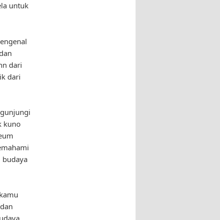
la untuk
mengenal
 dan
hn dari
ik dari
ngunjungi
k kuno
seum
memahami
g budaya
 kamu
 dan
budaya