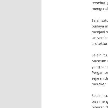
tersebut.
mengenal 
Salah sat
budaya me
menjadi s
Universit
arsitektu
Selain it
Museum Pe
yang sang
Pergamon
sejarah d
mereka.”
Selain i
bisa meng
hiburan d