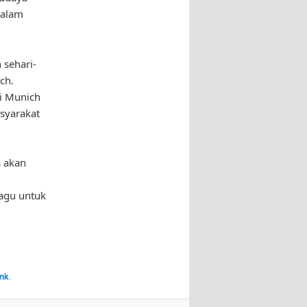
malam
 sehari-
ch.
di Munich
syarakat
a akan
ragu untuk
ink
.