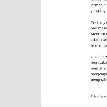
Jerman, “
yang kaya
Tak hanya
hari masy
Menurut P
adalah te
Jerman, s
Dengan me
merasakan
memahami 
menjelaja
pengetah
This entry w