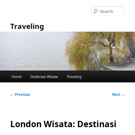
Skip
to
Sear
primary
content
Traveling
Main
Home
Destinasi Wisata
Traveling
menu
Post
←
Previous
Next
→
navigation
London Wisata: Destinasi