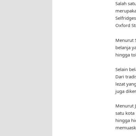
Salah satu
merupakan
Selfridge
Oxford St
Menurut S
belanja y
hingga to
Selain be
Dari trad
lezat yan
juga dike
Menurut J
satu kota
hingga hi
memuaska