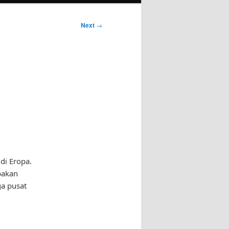
Next
→
di Eropa.
pakan
ga pusat