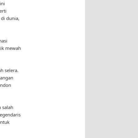
ini
rti
 di dunia,
nasi
utik mewah
h selera.
dangan
ondon
 salah
legendaris
untuk