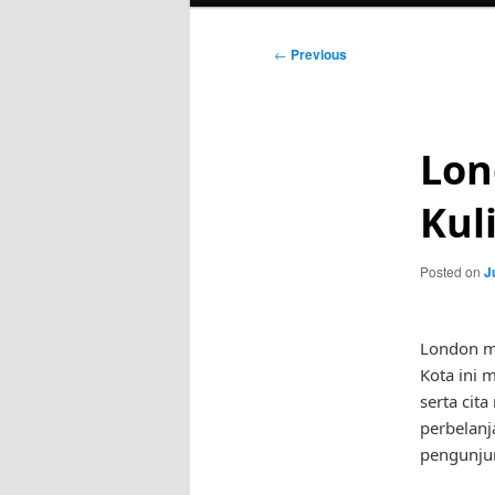
Post
←
Previous
navigation
Lon
Kul
Posted on
J
London me
Kota ini 
serta cit
perbelan
pengunju