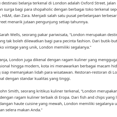
 destinasi belanja terkenal di London adalah Oxford Street. Jalan 
 surga bagi para shopaholic dengan berbagai toko terkenal sepe
s, H&M, dan Zara. Menjadi salah satu pusat perbelanjaan terbesar
reet menarik jutaan pengunjung setiap tahunnya.
arah Wells, seorang pakar pariwisata, “London merupakan desti
ang tak boleh dilewatkan bagi para pecinta fashion. Dari butik-b
ko vintage yang unik, London memiliki segalanya.”
lanja, London juga dikenal dengan ragam kuliner yang mengguga
isional hingga modern, kota ini menawarkan berbagai macam hi
g siap memanjakan lidah para wisatawan. Restoran-restoran di L
nal dengan standar kualitas yang tinggi.
ohn Smith, seorang kritikus kuliner terkenal, “London merupakan
 dengan ragam kuliner terbaik di Eropa. Dari fish and chips yang 
dangan haute cuisine yang mewah, London memiliki segalanya 
n selera makan Anda.”