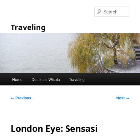
Skip
to
Sear
primary
content
Traveling
Main
Home
Destinasi Wisata
Traveling
menu
Post
←
Previous
Next
→
navigation
London Eye: Sensasi