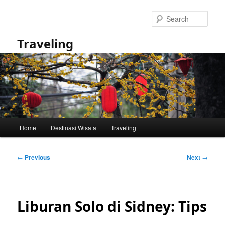
Skip
to
Sear
primary
content
Traveling
Main
Home
Destinasi Wisata
Traveling
menu
Post
←
Previous
Next
→
navigation
Liburan Solo di Sidney: Tips