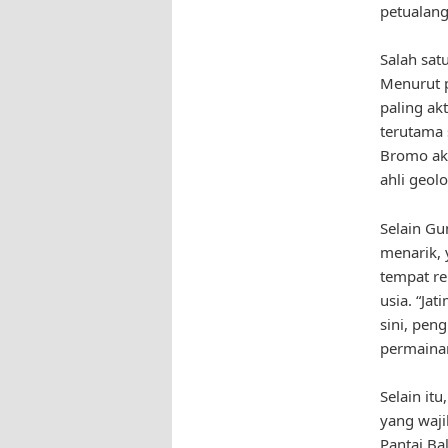
petualan
Salah sat
Menurut 
paling ak
terutama 
Bromo aka
ahli geol
Selain Gu
menarik, 
tempat re
usia. “Ja
sini, pen
permainan
Selain it
yang waji
Pantai B