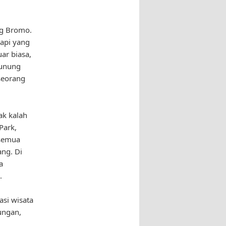
ng Bromo.
api yang
ar biasa,
Gunung
seorang
ak kalah
Park,
 semua
ang. Di
a
.
asi wisata
ungan,