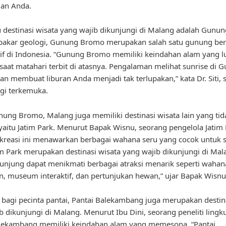
gan Anda.
u destinasi wisata yang wajib dikunjungi di Malang adalah Gunu
pakar geologi, Gunung Bromo merupakan salah satu gunung ber
tif di Indonesia. “Gunung Bromo memiliki keindahan alam yang lu
saat matahari terbit di atasnya. Pengalaman melihat sunrise di 
n membuat liburan Anda menjadi tak terlupakan,” kata Dr. Siti, 
ogi terkemuka.
nung Bromo, Malang juga memiliki destinasi wisata lain yang tid
yaitu Jatim Park. Menurut Bapak Wisnu, seorang pengelola Jatim 
kreasi ini menawarkan berbagai wahana seru yang cocok untuk
tim Park merupakan destinasi wisata yang wajib dikunjungi di Mal
gunjung dapat menikmati berbagai atraksi menarik seperti wahan
, museum interaktif, dan pertunjukan hewan,” ujar Bapak Wisnu
u, bagi pecinta pantai, Pantai Balekambang juga merupakan destin
b dikunjungi di Malang. Menurut Ibu Dini, seorang peneliti lingk
alekambang memiliki keindahan alam yang memesona. “Pantai