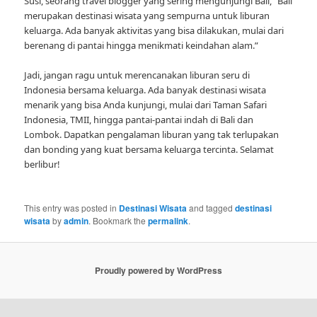
Susi, seorang travel blogger yang sering mengunjungi Bali, “Bali
merupakan destinasi wisata yang sempurna untuk liburan
keluarga. Ada banyak aktivitas yang bisa dilakukan, mulai dari
berenang di pantai hingga menikmati keindahan alam.”
Jadi, jangan ragu untuk merencanakan liburan seru di
Indonesia bersama keluarga. Ada banyak destinasi wisata
menarik yang bisa Anda kunjungi, mulai dari Taman Safari
Indonesia, TMII, hingga pantai-pantai indah di Bali dan
Lombok. Dapatkan pengalaman liburan yang tak terlupakan
dan bonding yang kuat bersama keluarga tercinta. Selamat
berlibur!
This entry was posted in
Destinasi Wisata
and tagged
destinasi
wisata
by
admin
. Bookmark the
permalink
.
Proudly powered by WordPress