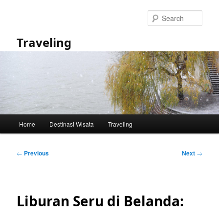
Skip
to
Sear
primary
content
Traveling
Main
Home
Destinasi Wisata
Traveling
menu
Post
←
Previous
Next
→
navigation
Liburan Seru di Belanda: