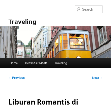
Skip
to
Sear
primary
content
Traveling
Main
Home
Destinasi Wisata
Traveling
menu
Post
←
Previous
Next
→
navigation
Liburan Romantis di