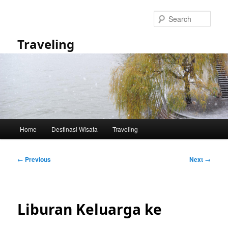
Skip
to
Sear
primary
content
Traveling
Main
Home
Destinasi Wisata
Traveling
menu
Post
←
Previous
Next
→
navigation
Liburan Keluarga ke