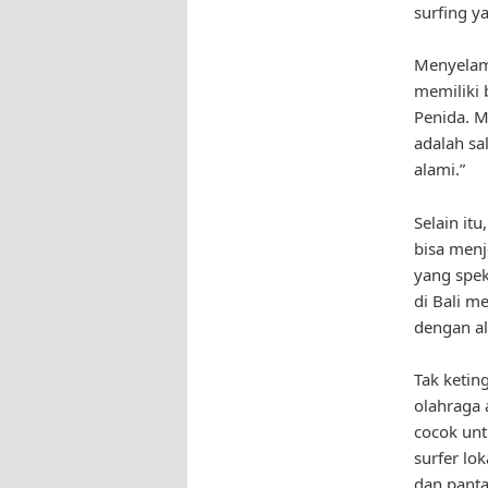
surfing y
Menyelam 
memiliki 
Penida. M
adalah sa
alami.”
Selain it
bisa menj
yang spek
di Bali m
dengan al
Tak ketin
olahraga 
cocok unt
surfer lo
dan panta