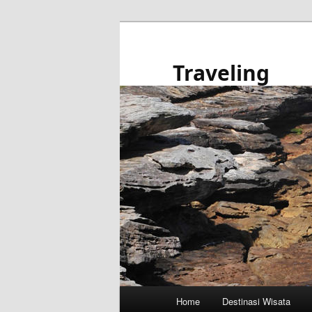
Skip
to
primary
Traveling
content
Main
Home
Destinasi Wisata
menu