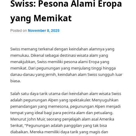
Swiss: Pesona Alami Eropa
yang Memikat
Posted on
November 8, 2025
Swiss memang terkenal dengan keindahan alamnya yang
memukau. Dikenal sebagai destinasi wisata alam yang
menakjubkan, Swiss memiliki pesona alami Eropa yang
memikat. Dari pegunungan yang menjulang tinggi hingga
danau-danau yang jernih, keindahan alam Swiss sungguh luar
biasa.
Salah satu daya tarik utama dari keindahan alam wisata Swiss
adalah pegunungan Alpen yang spektakuler. Menyuguhkan
pemandangan yang memesona, pegunungan Alpen menjadi
tempat yang ideal bagi para pecinta alam dan petualang.
Menurut John Muir, seorang penjelajah alam asal Amerika
Serikat, “Pegunungan adalah panggilan yang tak bisa
diabaikan. Mereka memiliki daya tarik yang magis dan