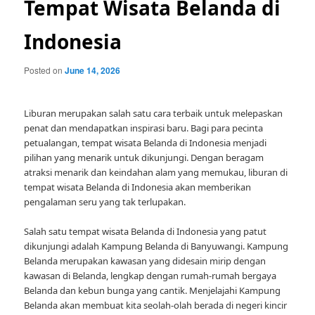
Tempat Wisata Belanda di
Indonesia
Posted on
June 14, 2026
Liburan merupakan salah satu cara terbaik untuk melepaskan
penat dan mendapatkan inspirasi baru. Bagi para pecinta
petualangan, tempat wisata Belanda di Indonesia menjadi
pilihan yang menarik untuk dikunjungi. Dengan beragam
atraksi menarik dan keindahan alam yang memukau, liburan di
tempat wisata Belanda di Indonesia akan memberikan
pengalaman seru yang tak terlupakan.
Salah satu tempat wisata Belanda di Indonesia yang patut
dikunjungi adalah Kampung Belanda di Banyuwangi. Kampung
Belanda merupakan kawasan yang didesain mirip dengan
kawasan di Belanda, lengkap dengan rumah-rumah bergaya
Belanda dan kebun bunga yang cantik. Menjelajahi Kampung
Belanda akan membuat kita seolah-olah berada di negeri kincir