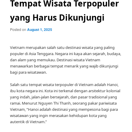
Tempat Wisata Terpopuler
yang Harus Dikunjungi
Posted on
August 1, 2025
Vietnam merupakan salah satu destinasi wisata yang paling
populer di Asia Tenggara. Negara ini kaya akan sejarah, budaya,
dan alam yang memukau. Destinasi wisata Vietnam
menawarkan berbagai tempat menarik yang wajib dikunjungi
bagi para wisatawan.
Salah satu tempat wisata terpopuler di Vietnam adalah Hanoi,
ibu kota negara ini. Kota ini terkenal dengan arsitektur kolonial
yang indah, jalan-jalan bersejarah, dan pasar tradisional yang
ramai. Menurut Nguyen Thi Thanh, seorang pakar pariwisata
Vietnam, “Hanoi adalah destinasi yang mempesona bagi para
wisatawan yang ingin merasakan kehidupan kota yang
autentik di Vietnam.”