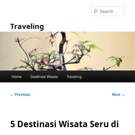
Skip
to
Sear
primary
content
Traveling
Main
Home
Destinasi Wisata
Traveling
menu
Post
←
Previous
Next
→
navigation
5 Destinasi Wisata Seru di