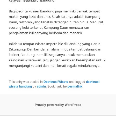
kejayaan Belanda di Bandung.
Bagi pecinta kuliner, Bandung juga memiliki banyak tempat
makan yang lezat dan unik. Salah satunya adalah Kampung
Daun, restoran yang terletak di tengah hutan pinus. Menurut
seorang koki terkenal, Kampung Daun menawarkan
pengalaman kuliner yang berbeda dan menarik.
Inilah 10 Tempat Wisata Imperdible di Bandung yang Harus
Dikunjungi. Dari keindahan alam hingga tempat belanja dan
kuliner, Bandung memiliki segalanya untuk memuaskan
keinginan wisatawan. Jadi, jangan lewatkan kesempatan untuk
mengunjungi kota ini dan menikmati segala keindahannya.
This entry was posted in
Destinasi Wisata
and tagged
destinasi
wisata bandung
by
admin
. Bookmark the
permalink
.
Proudly powered by WordPress